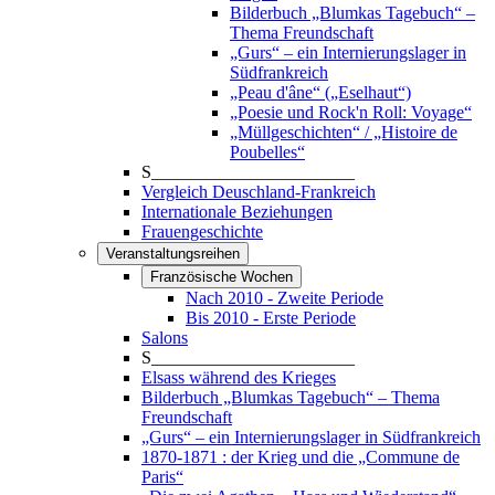
Bilderbuch „Blumkas Tagebuch“ –
Thema Freundschaft
„Gurs“ – ein Internierungslager in
Südfrankreich
„Peau d'âne“ („Eselhaut“)
„Poesie und Rock'n Roll: Voyage“
„Müllgeschichten“ / „Histoire de
Poubelles“
S_______________________
Vergleich Deuschland-Frankreich
Internationale Beziehungen
Frauengeschichte
Veranstaltungsreihen
Französische Wochen
Nach 2010 - Zweite Periode
Bis 2010 - Erste Periode
Salons
S_______________________
Elsass während des Krieges
Bilderbuch „Blumkas Tagebuch“ – Thema
Freundschaft
„Gurs“ – ein Internierungslager in Südfrankreich
1870-1871 : der Krieg und die „Commune de
Paris“