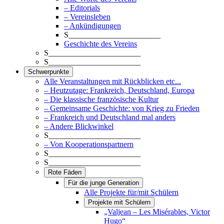
– Editorials
– Vereinsleben
– Ankündigungen
S_______________________
Geschichte des Vereins
S_______________________
S_______________________
Schwerpunkte
Alle Veranstaltungen mit Rückblicken etc...
– Heutzutage: Frankreich, Deutschland, Europa
– Die klassische französische Kultur
– Gemeinsame Geschichte: von Krieg zu Frieden
– Frankreich und Deutschland mal anders
– Andere Blickwinkel
S_______________________
– Von Kooperationspartnern
S_______________________
S_______________________
Rote Fäden
Für die junge Generation
Alle Projekte für/mit Schülern
Projekte mit Schülern
„Valjean – Les Misérables, Victor
Hugo“