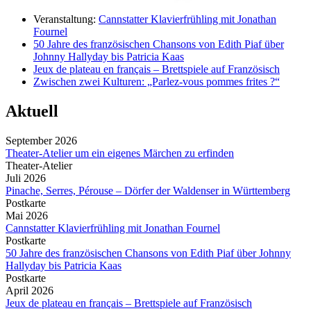
Veranstaltung:
Cannstatter Klavierfrühling mit Jonathan
Fournel
50 Jahre des französischen Chansons von Edith Piaf über
Johnny Hallyday bis Patricia Kaas
Jeux de plateau en français – Brettspiele auf Französisch
Zwischen zwei Kulturen: „Parlez-vous pommes frites ?“
Aktuell
September 2026
Theater-Atelier um ein eigenes Märchen zu erfinden
Theater-Atelier
Juli 2026
Pinache, Serres, Pérouse – Dörfer der Waldenser in Württemberg
Postkarte
Mai 2026
Cannstatter Klavierfrühling mit Jonathan Fournel
Postkarte
50 Jahre des französischen Chansons von Edith Piaf über Johnny
Hallyday bis Patricia Kaas
Postkarte
April 2026
Jeux de plateau en français – Brettspiele auf Französisch