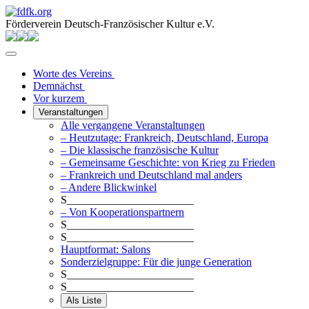
Förderverein Deutsch-Französischer Kultur e.V.
Worte des Vereins
Demnächst
Vor kurzem
Veranstaltungen
Alle vergangene Veranstaltungen
– Heutzutage: Frankreich, Deutschland, Europa
– Die klassische französische Kultur
– Gemeinsame Geschichte: von Krieg zu Frieden
– Frankreich und Deutschland mal anders
– Andere Blickwinkel
S_______________________
– Von Kooperationspartnern
S_______________________
S_______________________
Hauptformat: Salons
Sonderzielgruppe: Für die junge Generation
S_______________________
S_______________________
Als Liste