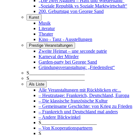
„Die zwei Agathen – Hass und Wiederstand“
„Soziale Republik vs Soziale Marktwirtschaft“
200. Geburtstag von George Sand
Kunst
Musik
Literatur
Theater
Kino - Tanz - Ausstellungen
Prestige Veranstaltungen
Zweite Heimat – une seconde patrie
Karneval der Mörder
Garden-party bei George Sand
Gründungsveranstaltung: „Friedensfest“
S_______________________
S_______________________
Als Liste
Alle Veranstaltungen mit Rückblicken etc...
– Heutzutage: Frankreich, Deutschland, Europa
– Die klassische französische Kultur
– Gemeinsame Geschichte: von Krieg zu Frieden
– Frankreich und Deutschland mal anders
– Andere Blickwinkel
S_______________________
– Von Kooperationspartnern
S_______________________