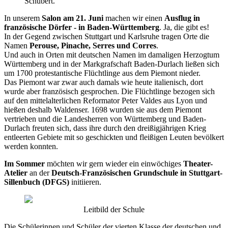
Schubert.
In unserem
Salon am 21. Juni
machen wir einen
Ausflug in
französische Dörfer - in Baden-Württemberg
. Ja, die gibt es!
In der Gegend zwischen Stuttgart und Karlsruhe tragen Orte die
Namen
Perouse, Pinache, Serres und Corres
.
Und auch in Orten mit deutschen Namen im damaligen Herzogtum
Württemberg und in der Markgrafschaft Baden-Durlach ließen sich
um 1700 protestantische Flüchtlinge aus dem Piemont nieder.
Das Piemont war zwar auch damals wie heute italienisch, dort
wurde aber französisch gesprochen. Die Flüchtlinge bezogen sich
auf den mittelalterlichen Reformator Peter Valdes aus Lyon und
hießen deshalb Waldenser. 1698 wurden sie aus dem Piemont
vertrieben und die Landesherren von Württemberg und Baden-
Durlach freuten sich, dass ihre durch den dreißigjährigen Krieg
entleerten Gebiete mit so geschickten und fleißigen Leuten bevölkert
werden konnten.
Im Sommer
möchten wir gern wieder ein einwöchiges
Theater-
Atelier
an der
Deutsch-Französischen Grundschule in Stuttgart-
Sillenbuch (DFGS)
initiieren.
Leitbild der Schule
Die Schülerinnen und Schüler der vierten Klasse der deutschen und