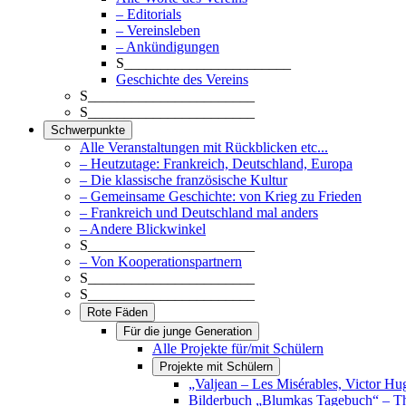
– Editorials
– Vereinsleben
– Ankündigungen
S_______________________
Geschichte des Vereins
S_______________________
S_______________________
Schwerpunkte
Alle Veranstaltungen mit Rückblicken etc...
– Heutzutage: Frankreich, Deutschland, Europa
– Die klassische französische Kultur
– Gemeinsame Geschichte: von Krieg zu Frieden
– Frankreich und Deutschland mal anders
– Andere Blickwinkel
S_______________________
– Von Kooperationspartnern
S_______________________
S_______________________
Rote Fäden
Für die junge Generation
Alle Projekte für/mit Schülern
Projekte mit Schülern
„Valjean – Les Misérables, Victor Hu
Bilderbuch „Blumkas Tagebuch“ – T