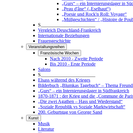
„Gurs“ – ein Internierungslager in Sü
„Peau d'âne“ („Eselhaut“)
„Poesie und Rock'n Roll: Voyage“
„Müllgeschichten“ / „Histoire de Poub
S_______________________
Vergleich Deuschland-Frankreich
Internationale Beziehungen
Frauengeschichte
Veranstaltungsreihen
Französische Wochen
Nach 2010 - Zweite Periode
Bis 2010 - Erste Periode
Salons
S_______________________
Elsass während des Krieges
Bilderbuch „Blumkas Tagebuch“ – Thema Freund
„Gurs“ – ein Internierungslager in Südfrankreich
1870-1871 : der Krieg und die „Commune de Pari
„Die zwei Agathen – Hass und Wiederstand“
„Soziale Republik vs Soziale Marktwirtschaft“
200. Geburtstag von George Sand
Kunst
Musik
Literatur