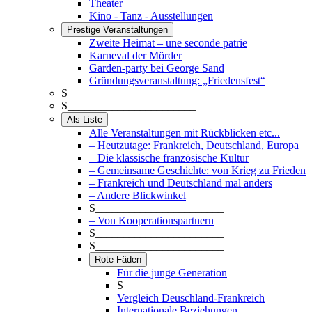
Theater
Kino - Tanz - Ausstellungen
Prestige Veranstaltungen
Zweite Heimat – une seconde patrie
Karneval der Mörder
Garden-party bei George Sand
Gründungsveranstaltung: „Friedensfest“
S_______________________
S_______________________
Als Liste
Alle Veranstaltungen mit Rückblicken etc...
– Heutzutage: Frankreich, Deutschland, Europa
– Die klassische französische Kultur
– Gemeinsame Geschichte: von Krieg zu Frieden
– Frankreich und Deutschland mal anders
– Andere Blickwinkel
S_______________________
– Von Kooperationspartnern
S_______________________
S_______________________
Rote Fäden
Für die junge Generation
S_______________________
Vergleich Deuschland-Frankreich
Internationale Beziehungen