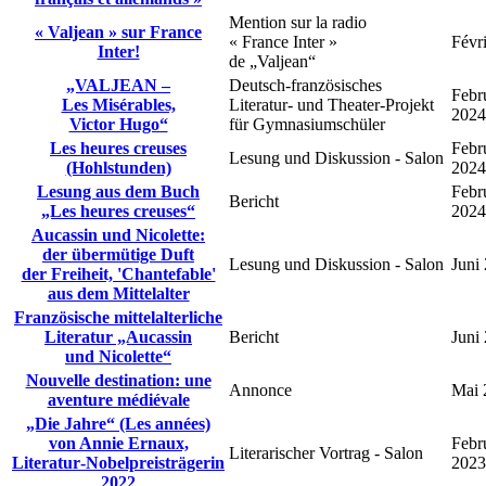
Mention sur la radio
« Valjean » sur France
« France Inter »
Févr
Inter!
de „Valjean“
„VALJEAN –
Deutsch‑französisches
Febr
Les Misérables,
Literatur‑ und Theater‑Projekt
2024
Victor Hugo“
für Gymnasiumschüler
Les heures creuses
Febr
Lesung und Diskussion ‑ Salon
(Hohlstunden)
2024
Lesung aus dem Buch
Febr
Bericht
„Les heures creuses“
2024
Aucassin und Nicolette:
der übermütige Duft
Lesung und Diskussion ‑ Salon
Juni
der Freiheit, 'Chantefable'
aus dem Mittelalter
Französische mittelalterliche
Literatur „Aucassin
Bericht
Juni
und Nicolette“
Nouvelle destination: une
Annonce
Mai 
aventure médiévale
„Die Jahre“ (Les années)
von Annie Ernaux,
Febr
Literarischer Vortrag ‑ Salon
Literatur‑Nobelpreisträgerin
2023
2022