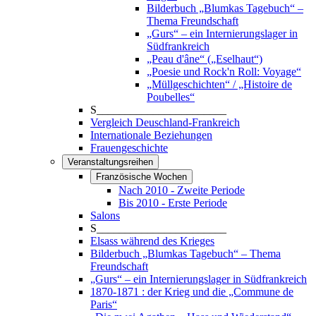
Bilderbuch „Blumkas Tagebuch“ –
Thema Freundschaft
„Gurs“ – ein Internierungslager in
Südfrankreich
„Peau d'âne“ („Eselhaut“)
„Poesie und Rock'n Roll: Voyage“
„Müllgeschichten“ / „Histoire de
Poubelles“
S_______________________
Vergleich Deuschland-Frankreich
Internationale Beziehungen
Frauengeschichte
Veranstaltungsreihen
Französische Wochen
Nach 2010 - Zweite Periode
Bis 2010 - Erste Periode
Salons
S_______________________
Elsass während des Krieges
Bilderbuch „Blumkas Tagebuch“ – Thema
Freundschaft
„Gurs“ – ein Internierungslager in Südfrankreich
1870-1871 : der Krieg und die „Commune de
Paris“