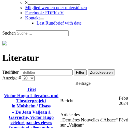
S_______________________
Mitglied werden oder unterstützen
Facebook: FDFK.eV
Kontakt
Last Rundbrief with date
Suchen
Literatur
Titelfilter
Filter
Zurücksetzen
Anzeige #
Beiträge
Titel
Victor Hugo: Literatur‑ und
Febr
Theaterprojekt
Bericht
2024
in Molsheim / Elsass
« De Jean Valjean à
Article des
Gavroche, Victor Hugo
„Dernières Nouvelles d'Alsace“
Févr
célébré par des élèves
sur „Valjean“
français et allemands »