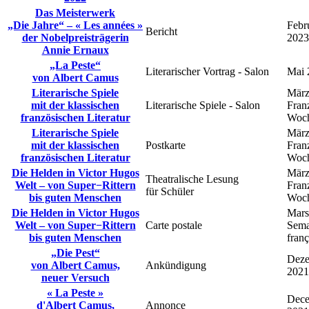
Das Meisterwerk
„Die Jahre“ – « Les années »
Febr
Bericht
der Nobelpreisträgerin
2023
Annie Ernaux
„La Peste“
Literarischer Vortrag ‑ Salon
Mai 
von Albert Camus
Literarische Spiele
März
mit der klassischen
Literarische Spiele ‑ Salon
Fran
französischen Literatur
Woc
Literarische Spiele
März
mit der klassischen
Postkarte
Fran
französischen Literatur
Woc
Die Helden in Victor Hugos
März
Theatralische Lesung
Welt – von Super−Rittern
Fran
für Schüler
bis guten Menschen
Woc
Die Helden in Victor Hugos
Mars
Welt – von Super−Rittern
Carte postale
Sema
bis guten Menschen
franç
„Die Pest“
Dez
von Albert Camus,
Ankündigung
2021
neuer Versuch
« La Peste »
Dec
d'Albert Camus,
Annonce