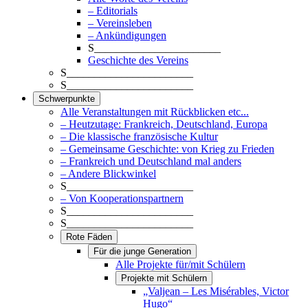
– Editorials
– Vereinsleben
– Ankündigungen
S_______________________
Geschichte des Vereins
S_______________________
S_______________________
Schwerpunkte
Alle Veranstaltungen mit Rückblicken etc...
– Heutzutage: Frankreich, Deutschland, Europa
– Die klassische französische Kultur
– Gemeinsame Geschichte: von Krieg zu Frieden
– Frankreich und Deutschland mal anders
– Andere Blickwinkel
S_______________________
– Von Kooperationspartnern
S_______________________
S_______________________
Rote Fäden
Für die junge Generation
Alle Projekte für/mit Schülern
Projekte mit Schülern
„Valjean – Les Misérables, Victor
Hugo“