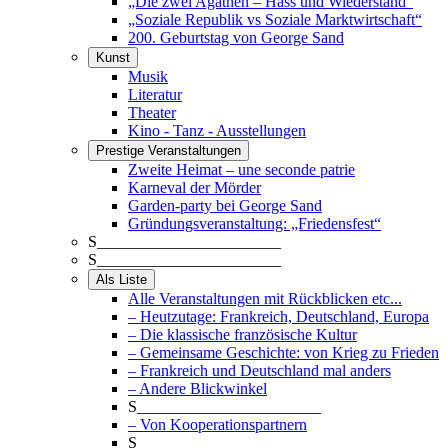
„Die zwei Agathen – Hass und Wiederstand“
„Soziale Republik vs Soziale Marktwirtschaft“
200. Geburtstag von George Sand
Kunst
Musik
Literatur
Theater
Kino - Tanz - Ausstellungen
Prestige Veranstaltungen
Zweite Heimat – une seconde patrie
Karneval der Mörder
Garden-party bei George Sand
Gründungsveranstaltung: „Friedensfest“
S_______________________
S_______________________
Als Liste
Alle Veranstaltungen mit Rückblicken etc...
– Heutzutage: Frankreich, Deutschland, Europa
– Die klassische französische Kultur
– Gemeinsame Geschichte: von Krieg zu Frieden
– Frankreich und Deutschland mal anders
– Andere Blickwinkel
S_______________________
– Von Kooperationspartnern
S_______________________