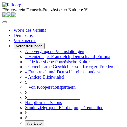
Förderverein Deutsch-Französischer Kultur e.V.
Worte des Vereins
Demnächst
Vor kurzem
Veranstaltungen
Alle vergangene Veranstaltungen
– Heutzutage: Frankreich, Deutschland, Europa
– Die klassische französische Kultur
– Gemeinsame Geschichte: von Krieg zu Frieden
– Frankreich und Deutschland mal anders
– Andere Blickwinkel
S_______________________
– Von Kooperationspartnern
S_______________________
S_______________________
Hauptformat: Salons
Sonderzielgruppe: Für die junge Generation
S_______________________
S_______________________
Als Liste