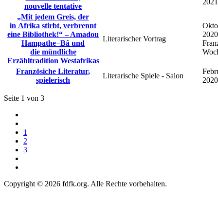
2021
nouvelle tentative
„Mit jedem Greis, der
in Afrika stirbt, verbrennt
Okto
eine Bibliothek!“ – Amadou
2020
Literarischer Vortrag
Hampathe−Bâ und
Fran
die mündliche
Woc
Erzähltradition Westafrikas
Französiche Literatur,
Febr
Literarische Spiele ‑ Salon
spielerisch
2020
Seite 1 von 3
1
2
3
Copyright © 2026 fdfk.org. Alle Rechte vorbehalten.