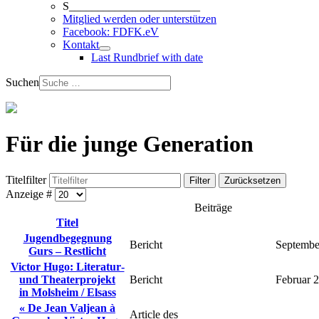
S_______________________
Mitglied werden oder unterstützen
Facebook: FDFK.eV
Kontakt
Last Rundbrief with date
Suchen
Für die junge Generation
Titelfilter
Filter
Zurücksetzen
Anzeige #
Beiträge
Titel
Jugendbegegnung
Bericht
Septembe
Gurs – Restlicht
Victor Hugo: Literatur‑
und Theaterprojekt
Bericht
Februar 
in Molsheim / Elsass
« De Jean Valjean à
Article des