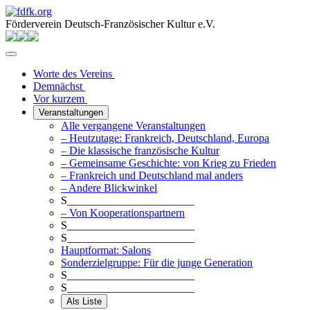
Förderverein Deutsch-Französischer Kultur e.V.
Worte des Vereins
Demnächst
Vor kurzem
Veranstaltungen
Alle vergangene Veranstaltungen
– Heutzutage: Frankreich, Deutschland, Europa
– Die klassische französische Kultur
– Gemeinsame Geschichte: von Krieg zu Frieden
– Frankreich und Deutschland mal anders
– Andere Blickwinkel
S_______________________
– Von Kooperationspartnern
S_______________________
S_______________________
Hauptformat: Salons
Sonderzielgruppe: Für die junge Generation
S_______________________
S_______________________
Als Liste