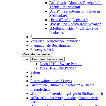
Bilderbuch „Blumkas Tagebuch“ –
Thema Freundschaft
„Gurs“ – ein Internierungslager in
Südfrankreich
„Peau d'âne“ („Eselhaut“)
„Poesie und Rock'n Roll: Voyage“
„Müllgeschichten“ / „Histoire de
Poubelles“
S_______________________
Vergleich Deuschland-Frankreich
Internationale Beziehungen
Frauengeschichte
Veranstaltungsreihen
Französische Wochen
Nach 2010 - Zweite Periode
Bis 2010 - Erste Periode
Salons
S_______________________
Elsass während des Krieges
Bilderbuch „Blumkas Tagebuch“ – Thema
Freundschaft
„Gurs“ – ein Internierungslager in Südfrankreich
1870-1871 : der Krieg und die „Commune de
Paris“