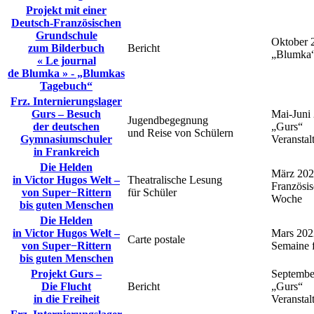
Projekt mit einer
Deutsch‑Französischen
Grundschule
Oktober 
zum Bilderbuch
Bericht
„Blumka“
« Le journal
de Blumka » ‑ „Blumkas
Tagebuch“
Frz. Internierungslager
Gurs – Besuch
Mai-Juni
Jugendbegegnung
der deutschen
„Gurs“
und Reise von Schülern
Gymnasiumschuler
Veranstal
in Frankreich
Die Helden
März 20
in Victor Hugos Welt –
Theatralische Lesung
Französi
von Super−Rittern
für Schüler
Woche
bis guten Menschen
Die Helden
in Victor Hugos Welt –
Mars 202
Carte postale
von Super−Rittern
Semaine f
bis guten Menschen
Projekt Gurs –
Septembe
Die Flucht
Bericht
„Gurs“
in die Freiheit
Veranstal