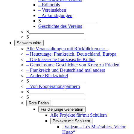
– Editorials
– Vereinsleben
– Ankündigungen
S_______________________
Geschichte des Vereins
S_______________________
S_______________________
Schwerpunkte
Alle Veranstaltungen mit Rückblicken etc...
– Heutzutage: Frankreich, Deutschland, Europa
– Die klassische französische Kultur
– Gemeinsame Geschichte: von Krieg zu Frieden
– Frankreich und Deutschland mal anders
– Andere Blickwinkel
S_______________________
– Von Kooperationspartnern
S_______________________
S_______________________
Rote Fäden
Für die junge Generation
Alle Projekte für/mit Schülern
Projekte mit Schülern
„Valjean – Les Misérables, Victor
Hugo“