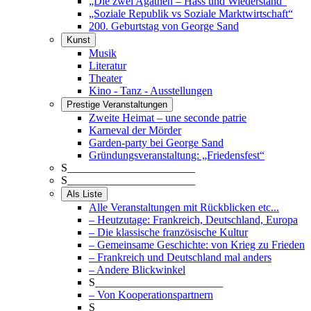
„Die zwei Agathen – Hass und Wiederstand“
„Soziale Republik vs Soziale Marktwirtschaft“
200. Geburtstag von George Sand
Kunst
Musik
Literatur
Theater
Kino - Tanz - Ausstellungen
Prestige Veranstaltungen
Zweite Heimat – une seconde patrie
Karneval der Mörder
Garden-party bei George Sand
Gründungsveranstaltung: „Friedensfest“
S_______________________
S_______________________
Als Liste
Alle Veranstaltungen mit Rückblicken etc...
– Heutzutage: Frankreich, Deutschland, Europa
– Die klassische französische Kultur
– Gemeinsame Geschichte: von Krieg zu Frieden
– Frankreich und Deutschland mal anders
– Andere Blickwinkel
S_______________________
– Von Kooperationspartnern
S_______________________