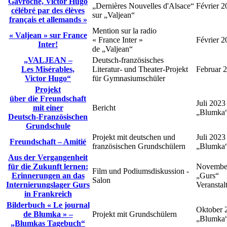
Gavroche, Victor Hugo
„Dernières Nouvelles d'Alsace“
Février 2
célébré par des élèves
sur „Valjean“
français et allemands »
Mention sur la radio
« Valjean » sur France
« France Inter »
Février 2
Inter!
de „Valjean“
„VALJEAN –
Deutsch‑französisches
Les Misérables,
Literatur‑ und Theater‑Projekt
Februar 
Victor Hugo“
für Gymnasiumschüler
Projekt
über die Freundschaft
Juli 2023
mit einer
Bericht
„Blumka“
Deutsch‑Französischen
Grundschule
Projekt mit deutschen und
Juli 2023
Freundschaft – Amitié
französischen Grundschülern
„Blumka“
Aus der Vergangenheit
für die Zukunft lernen:
Novembe
Film und Podiumsdiskussion ‑
Erinnerungen an das
„Gurs“
Salon
Internierungslager Gurs
Veranstal
in Frankreich
Bilderbuch « Le journal
Oktober 
de Blumka » –
Projekt mit Grundschülern
„Blumka“
„Blumkas Tagebuch“