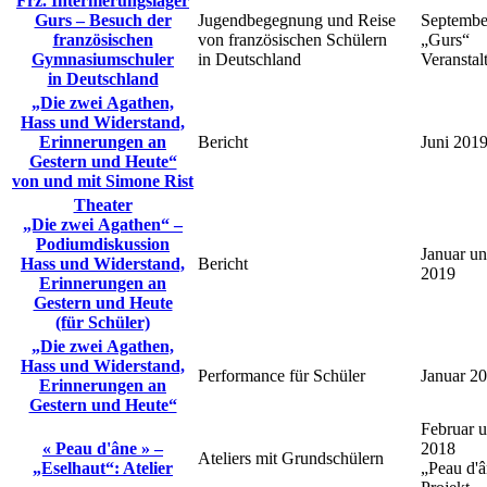
Frz. Internierungslager
Gurs – Besuch der
Jugendbegegnung und Reise
Septembe
französischen
von französischen Schülern
„Gurs“
Gymnasiumschuler
in Deutschland
Veranstal
in Deutschland
„Die zwei Agathen,
Hass und Widerstand,
Erinnerungen an
Bericht
Juni 201
Gestern und Heute“
von und mit Simone Rist
Theater
„Die zwei Agathen“ –
Podiumdiskussion
Januar un
Hass und Widerstand,
Bericht
2019
Erinnerungen an
Gestern und Heute
(für Schüler)
„Die zwei Agathen,
Hass und Widerstand,
Performance für Schüler
Januar 2
Erinnerungen an
Gestern und Heute“
Februar u
« Peau d'âne » –
2018
Ateliers mit Grundschülern
„Eselhaut“: Atelier
„Peau d'