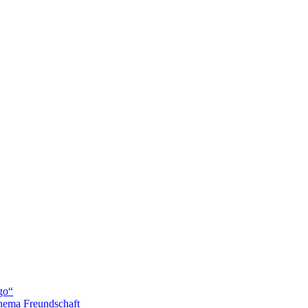
go“
hema Freundschaft