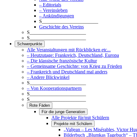
– Editorials
– Vereinsleben
– Ankündigungen
S_______________________
Geschichte des Vereins
S_______________________
S_______________________
Schwerpunkte
Alle Veranstaltungen mit Rückblicken etc...
– Heutzutage: Frankreich, Deutschland, Europa
– Die klassische französische Kultur
– Gemeinsame Geschichte: von Krieg zu Frieden
– Frankreich und Deutschland mal anders
– Andere Blickwinkel
S_______________________
– Von Kooperationspartnern
S_______________________
S_______________________
Rote Fäden
Für die junge Generation
Alle Projekte für/mit Schülern
Projekte mit Schülern
„Valjean – Les Misérables, Victor Hu
Bilderbuch „Blumkas Tagebuch“ – T