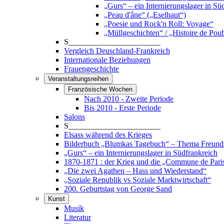
„Gurs“ – ein Internierungslager in Sü
„Peau d'âne“ („Eselhaut“)
„Poesie und Rock'n Roll: Voyage“
„Müllgeschichten“ / „Histoire de Poub
S_______________________
Vergleich Deuschland-Frankreich
Internationale Beziehungen
Frauengeschichte
Veranstaltungsreihen
Französische Wochen
Nach 2010 - Zweite Periode
Bis 2010 - Erste Periode
Salons
S_______________________
Elsass während des Krieges
Bilderbuch „Blumkas Tagebuch“ – Thema Freund
„Gurs“ – ein Internierungslager in Südfrankreich
1870-1871 : der Krieg und die „Commune de Pari
„Die zwei Agathen – Hass und Wiederstand“
„Soziale Republik vs Soziale Marktwirtschaft“
200. Geburtstag von George Sand
Kunst
Musik
Literatur