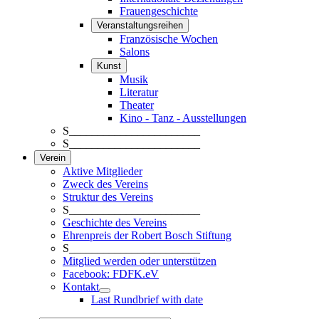
Frauengeschichte
Veranstaltungsreihen
Französische Wochen
Salons
Kunst
Musik
Literatur
Theater
Kino - Tanz - Ausstellungen
S_______________________
S_______________________
Verein
Aktive Mitglieder
Zweck des Vereins
Struktur des Vereins
S_______________________
Geschichte des Vereins
Ehrenpreis der Robert Bosch Stiftung
S_______________________
Mitglied werden oder unterstützen
Facebook: FDFK.eV
Kontakt
Last Rundbrief with date