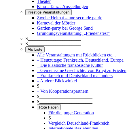
Theater
Kino - Tanz - Ausstellungen
Prestige Veranstaltungen
Zweite Heimat – une seconde patrie
Karneval der Mörder
Garden-party bei George Sand
Gründungsveranstaltung: „Friedensfest“
S_______________________
S_______________________
Als Liste
Alle Veranstaltungen mit Rückblicken etc...
– Heutzutage: Frankreich, Deutschland, Europa
– Die klassische französische Kultur
– Gemeinsame Geschichte: von Krieg zu Frieden
– Frankreich und Deutschland mal anders
– Andere Blickwinkel
S_______________________
– Von Kooperationspartnern
S_______________________
S_______________________
Rote Fäden
Für die junge Generation
S_______________________
Vergleich Deuschland-Frankreich
Internationale Beziehungen