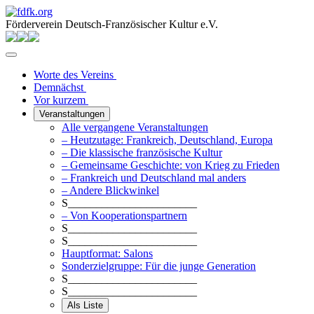
Förderverein Deutsch-Französischer Kultur e.V.
Worte des Vereins
Demnächst
Vor kurzem
Veranstaltungen
Alle vergangene Veranstaltungen
– Heutzutage: Frankreich, Deutschland, Europa
– Die klassische französische Kultur
– Gemeinsame Geschichte: von Krieg zu Frieden
– Frankreich und Deutschland mal anders
– Andere Blickwinkel
S_______________________
– Von Kooperationspartnern
S_______________________
S_______________________
Hauptformat: Salons
Sonderzielgruppe: Für die junge Generation
S_______________________
S_______________________
Als Liste