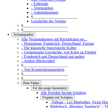
– Editorials
– Vereinsleben
– Ankündigungen
S_______________________
Geschichte des Vereins
S_______________________
S_______________________
Schwerpunkte
Alle Veranstaltungen mit Rückblicken etc...
– Heutzutage: Frankreich, Deutschland, Europa
– Die klassische französische Kultur
– Gemeinsame Geschichte: von Krieg zu Frieden
– Frankreich und Deutschland mal anders
– Andere Blickwinkel
S_______________________
– Von Kooperationspartnern
S_______________________
S_______________________
Rote Fäden
Für die junge Generation
Alle Projekte für/mit Schülern
Projekte mit Schülern
„Valjean – Les Misérables, Victor Hu
Bilderbuch „Blumkas Tagebuch“ – T