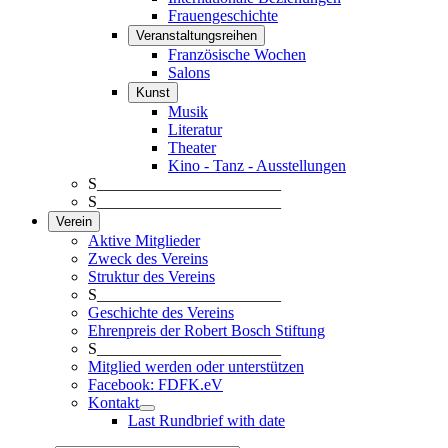
Frauengeschichte
Veranstaltungsreihen
Französische Wochen
Salons
Kunst
Musik
Literatur
Theater
Kino - Tanz - Ausstellungen
S_______________________
S_______________________
Verein
Aktive Mitglieder
Zweck des Vereins
Struktur des Vereins
S_______________________
Geschichte des Vereins
Ehrenpreis der Robert Bosch Stiftung
S_______________________
Mitglied werden oder unterstützen
Facebook: FDFK.eV
Kontakt
Last Rundbrief with date