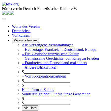
Förderverein Deutsch-Französischer Kultur e.V.
Worte des Vereins
Demnächst
Vor kurzem
Veranstaltungen
Alle vergangene Veranstaltungen
– Heutzutage: Frankreich, Deutschland, Europa
– Die klassische französische Kultur
– Gemeinsame Geschichte: von Krieg zu Frieden
– Frankreich und Deutschland mal anders
– Andere Blickwinkel
S_______________________
– Von Kooperationspartnern
S_______________________
S_______________________
Hauptformat: Salons
Sonderzielgruppe: Für die junge Generation
S_______________________
S_______________________
Als Liste