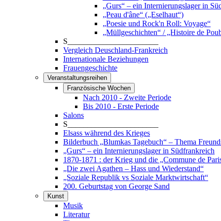
„Gurs“ – ein Internierungslager in Sü
„Peau d'âne“ („Eselhaut“)
„Poesie und Rock'n Roll: Voyage“
„Müllgeschichten“ / „Histoire de Poub
S_______________________
Vergleich Deuschland-Frankreich
Internationale Beziehungen
Frauengeschichte
Veranstaltungsreihen
Französische Wochen
Nach 2010 - Zweite Periode
Bis 2010 - Erste Periode
Salons
S_______________________
Elsass während des Krieges
Bilderbuch „Blumkas Tagebuch“ – Thema Freund
„Gurs“ – ein Internierungslager in Südfrankreich
1870-1871 : der Krieg und die „Commune de Pari
„Die zwei Agathen – Hass und Wiederstand“
„Soziale Republik vs Soziale Marktwirtschaft“
200. Geburtstag von George Sand
Kunst
Musik
Literatur