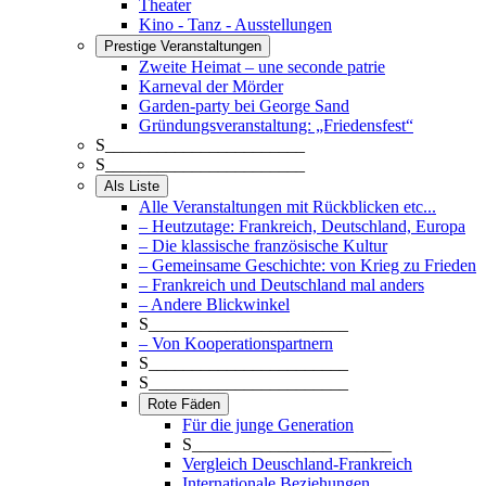
Theater
Kino - Tanz - Ausstellungen
Prestige Veranstaltungen
Zweite Heimat – une seconde patrie
Karneval der Mörder
Garden-party bei George Sand
Gründungsveranstaltung: „Friedensfest“
S_______________________
S_______________________
Als Liste
Alle Veranstaltungen mit Rückblicken etc...
– Heutzutage: Frankreich, Deutschland, Europa
– Die klassische französische Kultur
– Gemeinsame Geschichte: von Krieg zu Frieden
– Frankreich und Deutschland mal anders
– Andere Blickwinkel
S_______________________
– Von Kooperationspartnern
S_______________________
S_______________________
Rote Fäden
Für die junge Generation
S_______________________
Vergleich Deuschland-Frankreich
Internationale Beziehungen