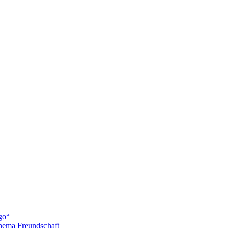
go“
hema Freundschaft