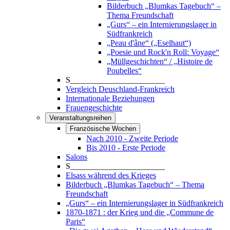
Bilderbuch „Blumkas Tagebuch“ –
Thema Freundschaft
„Gurs“ – ein Internierungslager in
Südfrankreich
„Peau d'âne“ („Eselhaut“)
„Poesie und Rock'n Roll: Voyage“
„Müllgeschichten“ / „Histoire de
Poubelles“
S_______________________
Vergleich Deuschland-Frankreich
Internationale Beziehungen
Frauengeschichte
Veranstaltungsreihen
Französische Wochen
Nach 2010 - Zweite Periode
Bis 2010 - Erste Periode
Salons
S_______________________
Elsass während des Krieges
Bilderbuch „Blumkas Tagebuch“ – Thema
Freundschaft
„Gurs“ – ein Internierungslager in Südfrankreich
1870-1871 : der Krieg und die „Commune de
Paris“