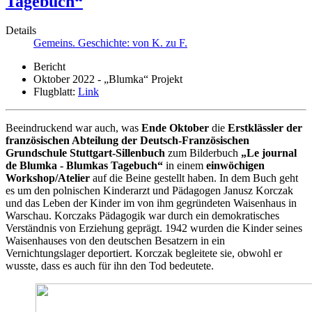
Tagebuch“
Details
Gemeins. Geschichte: von K. zu F.
Bericht
Oktober 2022 - „Blumka“ Projekt
Flugblatt:
Link
Beeindruckend war auch, was
Ende Oktober
die
Erstklässler der
französischen Abteilung der Deutsch-Französischen
Grundschule Stuttgart-Sillenbuch
zum Bilderbuch
„Le journal
de Blumka - Blumkas Tagebuch“
in einem
einwöchigen
Workshop/Atelier
auf die Beine gestellt haben. In dem Buch geht
es um den polnischen Kinderarzt und Pädagogen Janusz Korczak
und das Leben der Kinder im von ihm gegründeten Waisenhaus in
Warschau. Korczaks Pädagogik war durch ein demokratisches
Verständnis von Erziehung geprägt. 1942 wurden die Kinder seines
Waisenhauses von den deutschen Besatzern in ein
Vernichtungslager deportiert. Korczak begleitete sie, obwohl er
wusste, dass es auch für ihn den Tod bedeutete.