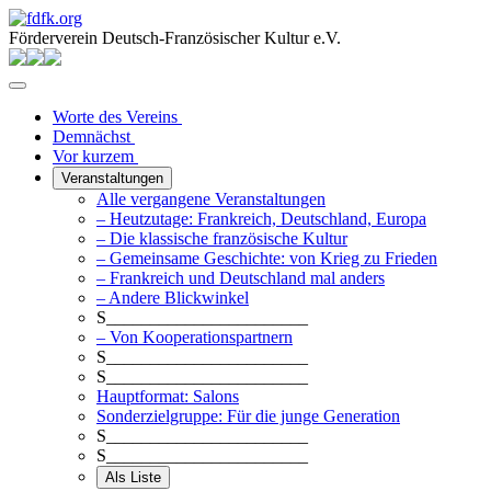
Förderverein Deutsch-Französischer Kultur e.V.
Worte des Vereins
Demnächst
Vor kurzem
Veranstaltungen
Alle vergangene Veranstaltungen
– Heutzutage: Frankreich, Deutschland, Europa
– Die klassische französische Kultur
– Gemeinsame Geschichte: von Krieg zu Frieden
– Frankreich und Deutschland mal anders
– Andere Blickwinkel
S_______________________
– Von Kooperationspartnern
S_______________________
S_______________________
Hauptformat: Salons
Sonderzielgruppe: Für die junge Generation
S_______________________
S_______________________
Als Liste