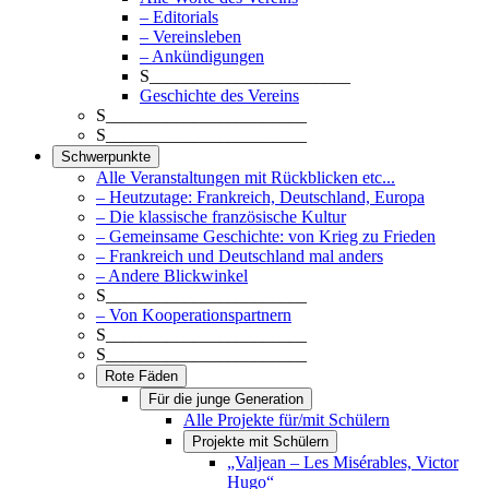
– Editorials
– Vereinsleben
– Ankündigungen
S_______________________
Geschichte des Vereins
S_______________________
S_______________________
Schwerpunkte
Alle Veranstaltungen mit Rückblicken etc...
– Heutzutage: Frankreich, Deutschland, Europa
– Die klassische französische Kultur
– Gemeinsame Geschichte: von Krieg zu Frieden
– Frankreich und Deutschland mal anders
– Andere Blickwinkel
S_______________________
– Von Kooperationspartnern
S_______________________
S_______________________
Rote Fäden
Für die junge Generation
Alle Projekte für/mit Schülern
Projekte mit Schülern
„Valjean – Les Misérables, Victor
Hugo“