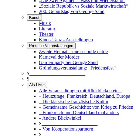
„Die zwei Agathen – Hass und Wiederstand“
„Soziale Republik vs Soziale Marktwirtschaft“
200. Geburtstag von George Sand
Kunst
Musik
Literatur
Theater
Kino - Tanz - Ausstellungen
Prestige Veranstaltungen
Zweite Heimat – une seconde patrie
Karneval der Mörder
Garden-party bei George Sand
Gründungsveranstaltung: „Friedensfest“
S_______________________
S_______________________
Als Liste
Alle Veranstaltungen mit Rückblicken etc...
– Heutzutage: Frankreich, Deutschland, Europa
– Die klassische französische Kultur
– Gemeinsame Geschichte: von Krieg zu Frieden
– Frankreich und Deutschland mal anders
– Andere Blickwinkel
S_______________________
– Von Kooperationspartnern
S_______________________