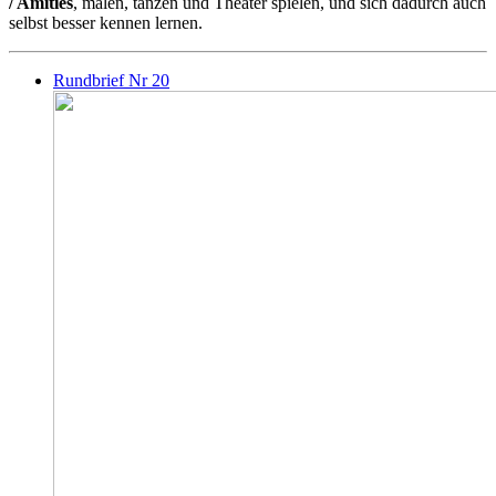
/ Amitiés
, malen, tanzen und Theater spielen, und sich dadurch auch
selbst besser kennen lernen.
Rundbrief Nr 20