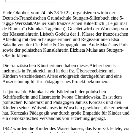
Ende Oktober, vom 24. bis 28.10.22, organisieren wir in der
Deutsch-Französischen Grundschule Stuttgart-Sillenbuch eine 5-
tägige Werkstatt/Atelier zum französischen Bilderbuch „Le journal
de Blumka“ (Blumkas Tagebuch). Geleitet wird der Workshop von
der Klassenlehrerin Lisbeth Godelu der 1. Klasse der französischen
Abteilung mit den Schauspielerinnen und Regisseurinnen Elsa
Saladin von der Cie Ètoile & Compagnie und Aude Macé aus Paris
sowie der polnischen Kunstlehrerin Elzbieta Mulas aus Stuttgart-
Obertürkheim.
Die französischen Künstlerinnen haben dieses Atelier bereits
mehrmals in Frankreich und in den frz. Überseegebieten mit
Kindern verschiedenen Alters erfolgreich durchgeführt und eine
Auszeichnung für ihr pädagogisches Projekt bekommen.
Le journal de Blumka ist ein Bilderbuch der polnischen
Schriftstellerin und Illustratorin Iwona Chmielewska. Es ist dem
polnischen Kinderarzt und Pädagogen Janusz Korczak und den
Kindern seines Waisenhauses in Warschau gewidmet, die er betreut
hat. Korczaks Pädagogik war durch große Empathie für Kinder und
ein demokratisches Verständnis von Erziehung geprägt.
1942 wurden die Kinder des Waisenhauses, das Korczak leitete, von