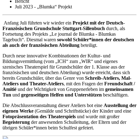
Bericht
Juli 2023 - „Blumka“ Projekt
Anfang Juli führten wir wieder ein
Projekt mit der Deutsch-
Französischen Grundschule Stuttgart-Sillenbuch
durch, als
Fortsetung des Projekts „Le journal de Blumka - Blumkas
Tagebuch“. Diesmal waren
sowohl Schüler*innen der deutschen
als auch der französischen Abteilung
beteiligt.
Durch neue innovative Kombinationen der Kultur- und
Bildungsvermittlung (vom „ICH“ zum „WIR“ und eigenes
szenisches Theaterspiel für Grundschüler der 1. Klasse aus der
französischen und deutschen Abteilung) wurde erreicht, dass sich
bereits Grundschüler, über das Genre von
Schreib-Ateliers, Mal-
Ateliers und Theater-Ateliers
, mit den Fragen der
Freundschaft /
Amitié
und der Wichtigkeit von Gruppenerleben im
gemeinsamen
Tun
und
gegenseitigen Helfen und Unterstützen
beschäftigen.
Die Abschlussveranstaltung dieser Ateliers bot eine
Ausstellung der
eigenen Werke
(Gemälde und Schriftstücke) der Kinder und eine
Fotopräsentation des Theaterspiels
und wurde mit großer
Begeisterung
der anwesenden Schulleitung, der Eltern und der
übrigen Schüler*innen beim Schulfest gefeiert.