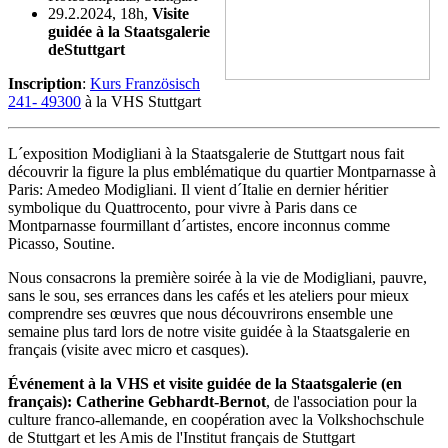
29.2.2024, 18h,
Visite
guidée à la Staatsgalerie
deStuttgart
Inscription
:
Kurs Französisch
241- 49300
à la VHS Stuttgart
L´exposition Modigliani à la Staatsgalerie de Stuttgart nous fait
découvrir la figure la plus emblématique du quartier Montparnasse à
Paris: Amedeo Modigliani. Il vient d´Italie en dernier héritier
symbolique du Quattrocento, pour vivre à Paris dans ce
Montparnasse fourmillant d´artistes, encore inconnus comme
Picasso, Soutine.
Nous consacrons la première soirée à la vie de Modigliani, pauvre,
sans le sou, ses errances dans les cafés et les ateliers pour mieux
comprendre ses œuvres que nous découvrirons ensemble une
semaine plus tard lors de notre visite guidée à la Staatsgalerie en
français (visite avec micro et casques).
Événement à la VHS et visite guidée de la Staatsgalerie (en
français): Catherine Gebhardt-Bernot
, de l'association pour la
culture franco-allemande, en coopération avec la Volkshochschule
de Stuttgart et les Amis de l'Institut français de Stuttgart