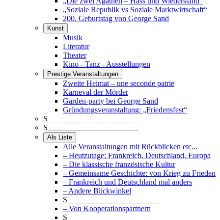
„Die zwei Agathen – Hass und Wiederstand“
„Soziale Republik vs Soziale Marktwirtschaft“
200. Geburtstag von George Sand
Kunst
Musik
Literatur
Theater
Kino - Tanz - Ausstellungen
Prestige Veranstaltungen
Zweite Heimat – une seconde patrie
Karneval der Mörder
Garden-party bei George Sand
Gründungsveranstaltung: „Friedensfest“
S_______________________
S_______________________
Als Liste
Alle Veranstaltungen mit Rückblicken etc...
– Heutzutage: Frankreich, Deutschland, Europa
– Die klassische französische Kultur
– Gemeinsame Geschichte: von Krieg zu Frieden
– Frankreich und Deutschland mal anders
– Andere Blickwinkel
S_______________________
– Von Kooperationspartnern
S_______________________