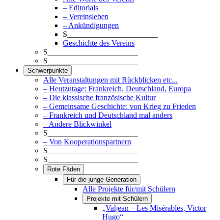
– Editorials
– Vereinsleben
– Ankündigungen
S_______________________
Geschichte des Vereins
S_______________________
S_______________________
Schwerpunkte
Alle Veranstaltungen mit Rückblicken etc...
– Heutzutage: Frankreich, Deutschland, Europa
– Die klassische französische Kultur
– Gemeinsame Geschichte: von Krieg zu Frieden
– Frankreich und Deutschland mal anders
– Andere Blickwinkel
S_______________________
– Von Kooperationspartnern
S_______________________
S_______________________
Rote Fäden
Für die junge Generation
Alle Projekte für/mit Schülern
Projekte mit Schülern
„Valjean – Les Misérables, Victor
Hugo“