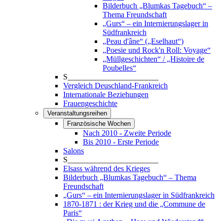
Bilderbuch „Blumkas Tagebuch“ –
Thema Freundschaft
„Gurs“ – ein Internierungslager in
Südfrankreich
„Peau d'âne“ („Eselhaut“)
„Poesie und Rock'n Roll: Voyage“
„Müllgeschichten“ / „Histoire de
Poubelles“
S_______________________
Vergleich Deuschland-Frankreich
Internationale Beziehungen
Frauengeschichte
Veranstaltungsreihen
Französische Wochen
Nach 2010 - Zweite Periode
Bis 2010 - Erste Periode
Salons
S_______________________
Elsass während des Krieges
Bilderbuch „Blumkas Tagebuch“ – Thema
Freundschaft
„Gurs“ – ein Internierungslager in Südfrankreich
1870-1871 : der Krieg und die „Commune de
Paris“