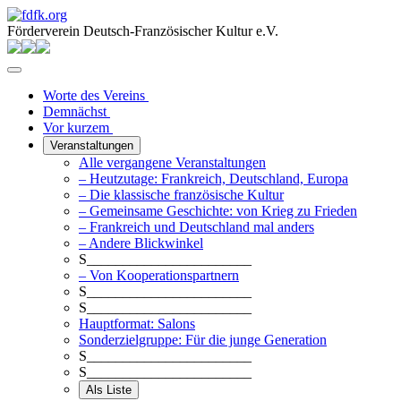
Förderverein Deutsch-Französischer Kultur e.V.
Worte des Vereins
Demnächst
Vor kurzem
Veranstaltungen
Alle vergangene Veranstaltungen
– Heutzutage: Frankreich, Deutschland, Europa
– Die klassische französische Kultur
– Gemeinsame Geschichte: von Krieg zu Frieden
– Frankreich und Deutschland mal anders
– Andere Blickwinkel
S_______________________
– Von Kooperationspartnern
S_______________________
S_______________________
Hauptformat: Salons
Sonderzielgruppe: Für die junge Generation
S_______________________
S_______________________
Als Liste