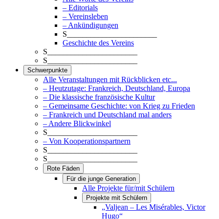
– Editorials
– Vereinsleben
– Ankündigungen
S_______________________
Geschichte des Vereins
S_______________________
S_______________________
Schwerpunkte
Alle Veranstaltungen mit Rückblicken etc...
– Heutzutage: Frankreich, Deutschland, Europa
– Die klassische französische Kultur
– Gemeinsame Geschichte: von Krieg zu Frieden
– Frankreich und Deutschland mal anders
– Andere Blickwinkel
S_______________________
– Von Kooperationspartnern
S_______________________
S_______________________
Rote Fäden
Für die junge Generation
Alle Projekte für/mit Schülern
Projekte mit Schülern
„Valjean – Les Misérables, Victor
Hugo“