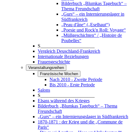
Bilderbuch „Blumkas Tagebuch“ –
Thema Freundschaft
„Gurs“ – ein Internierungslager in
Südfrankreich
„Peau d'âne“ („Eselhaut“)
„Poesie und Rock'n Roll: Voyage“
„Müllgeschichten“ / „Histoire de
Poubelles“
S_______________________
Vergleich Deuschland-Frankreich
Internationale Beziehungen
Frauengeschichte
Veranstaltungsreihen
Französische Wochen
Nach 2010 - Zweite Periode
Bis 2010 - Erste Periode
Salons
S_______________________
Elsass während des Krieges
Bilderbuch „Blumkas Tagebuch“ – Thema
Freundschaft
„Gurs“ – ein Internierungslager in Südfrankreich
1870-1871 : der Krieg und die „Commune de
Paris“