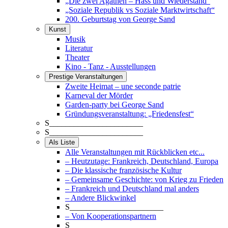
„Die zwei Agathen – Hass und Wiederstand“
„Soziale Republik vs Soziale Marktwirtschaft“
200. Geburtstag von George Sand
Kunst
Musik
Literatur
Theater
Kino - Tanz - Ausstellungen
Prestige Veranstaltungen
Zweite Heimat – une seconde patrie
Karneval der Mörder
Garden-party bei George Sand
Gründungsveranstaltung: „Friedensfest“
S_______________________
S_______________________
Als Liste
Alle Veranstaltungen mit Rückblicken etc...
– Heutzutage: Frankreich, Deutschland, Europa
– Die klassische französische Kultur
– Gemeinsame Geschichte: von Krieg zu Frieden
– Frankreich und Deutschland mal anders
– Andere Blickwinkel
S_______________________
– Von Kooperationspartnern
S_______________________