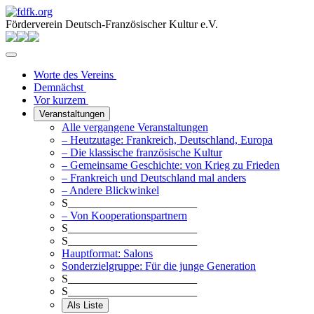
Förderverein Deutsch-Französischer Kultur e.V.
Worte des Vereins
Demnächst
Vor kurzem
Veranstaltungen
Alle vergangene Veranstaltungen
– Heutzutage: Frankreich, Deutschland, Europa
– Die klassische französische Kultur
– Gemeinsame Geschichte: von Krieg zu Frieden
– Frankreich und Deutschland mal anders
– Andere Blickwinkel
S_______________________
– Von Kooperationspartnern
S_______________________
S_______________________
Hauptformat: Salons
Sonderzielgruppe: Für die junge Generation
S_______________________
S_______________________
Als Liste