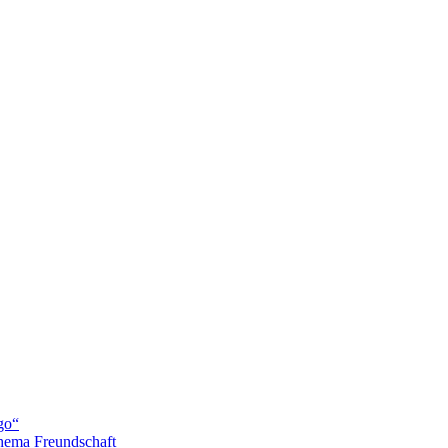
go“
hema Freundschaft