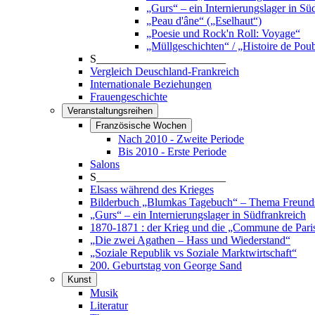
„Gurs“ – ein Internierungslager in Sü
„Peau d'âne“ („Eselhaut“)
„Poesie und Rock'n Roll: Voyage“
„Müllgeschichten“ / „Histoire de Poub
S_______________________
Vergleich Deuschland-Frankreich
Internationale Beziehungen
Frauengeschichte
Veranstaltungsreihen
Französische Wochen
Nach 2010 - Zweite Periode
Bis 2010 - Erste Periode
Salons
S_______________________
Elsass während des Krieges
Bilderbuch „Blumkas Tagebuch“ – Thema Freund
„Gurs“ – ein Internierungslager in Südfrankreich
1870-1871 : der Krieg und die „Commune de Pari
„Die zwei Agathen – Hass und Wiederstand“
„Soziale Republik vs Soziale Marktwirtschaft“
200. Geburtstag von George Sand
Kunst
Musik
Literatur