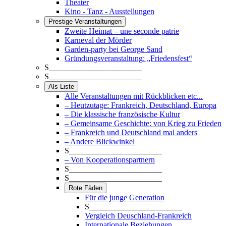
Theater
Kino - Tanz - Ausstellungen
Prestige Veranstaltungen
Zweite Heimat – une seconde patrie
Karneval der Mörder
Garden-party bei George Sand
Gründungsveranstaltung: „Friedensfest“
S_______________________
S_______________________
Als Liste
Alle Veranstaltungen mit Rückblicken etc...
– Heutzutage: Frankreich, Deutschland, Europa
– Die klassische französische Kultur
– Gemeinsame Geschichte: von Krieg zu Frieden
– Frankreich und Deutschland mal anders
– Andere Blickwinkel
S_______________________
– Von Kooperationspartnern
S_______________________
S_______________________
Rote Fäden
Für die junge Generation
S_______________________
Vergleich Deuschland-Frankreich
Internationale Beziehungen