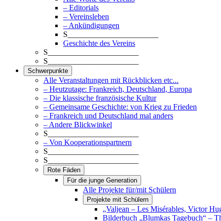
– Editorials
– Vereinsleben
– Ankündigungen
S_______________________
Geschichte des Vereins
S_______________________
S_______________________
Schwerpunkte
Alle Veranstaltungen mit Rückblicken etc...
– Heutzutage: Frankreich, Deutschland, Europa
– Die klassische französische Kultur
– Gemeinsame Geschichte: von Krieg zu Frieden
– Frankreich und Deutschland mal anders
– Andere Blickwinkel
S_______________________
– Von Kooperationspartnern
S_______________________
S_______________________
Rote Fäden
Für die junge Generation
Alle Projekte für/mit Schülern
Projekte mit Schülern
„Valjean – Les Misérables, Victor Hu
Bilderbuch „Blumkas Tagebuch“ – T