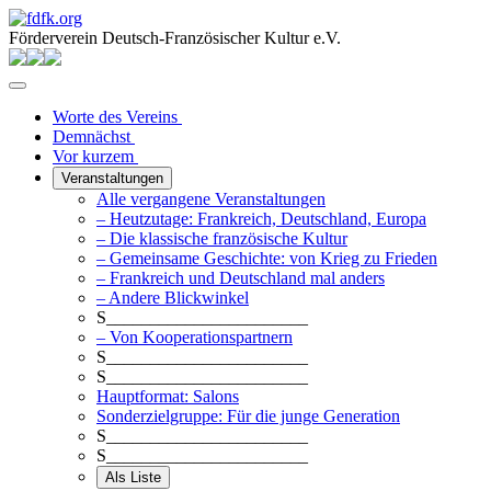
Förderverein Deutsch-Französischer Kultur e.V.
Worte des Vereins
Demnächst
Vor kurzem
Veranstaltungen
Alle vergangene Veranstaltungen
– Heutzutage: Frankreich, Deutschland, Europa
– Die klassische französische Kultur
– Gemeinsame Geschichte: von Krieg zu Frieden
– Frankreich und Deutschland mal anders
– Andere Blickwinkel
S_______________________
– Von Kooperationspartnern
S_______________________
S_______________________
Hauptformat: Salons
Sonderzielgruppe: Für die junge Generation
S_______________________
S_______________________
Als Liste