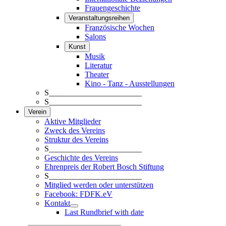
Frauengeschichte
Veranstaltungsreihen
Französische Wochen
Salons
Kunst
Musik
Literatur
Theater
Kino - Tanz - Ausstellungen
S_______________________
S_______________________
Verein
Aktive Mitglieder
Zweck des Vereins
Struktur des Vereins
S_______________________
Geschichte des Vereins
Ehrenpreis der Robert Bosch Stiftung
S_______________________
Mitglied werden oder unterstützen
Facebook: FDFK.eV
Kontakt
Last Rundbrief with date